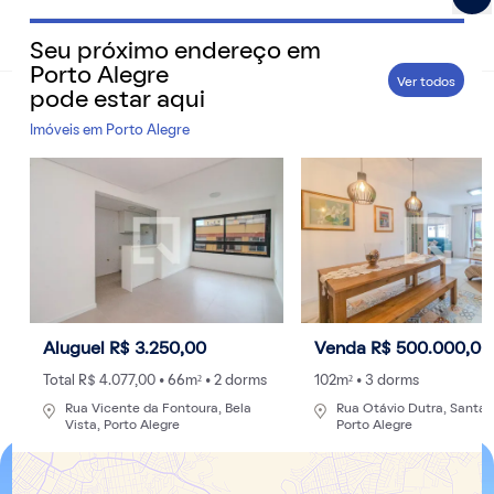
Seu próximo endereço em
QuintoAndar Guias - Inspiração e tudo o que você prec
Porto Alegre
Ver todos
pode estar aqui
Home
>
Cidades
Imóveis em
Porto Alegre
23 melhores escolas em Porto Alegre:
conheça as principais instituições da Capital
Gaúcha
Saiba quais são os colégios mais conceituados da
cidade em avaliações de seus corpos docentes,
infraestrutura e desempenhos no ENEM
Aluguel R$ 3.250,00
Venda R$ 500.000,00
Por
Redação
- 30/06/2022 às 15:06
Atualizado: 02/10/2024 às 10:59
Total R$ 4.077,00 • 66m² • 2 dorms
102m² • 3 dorms
Rua Vicente da Fontoura, Bela
Rua Otávio Dutra, Santa T
Vista, Porto Alegre
Porto Alegre