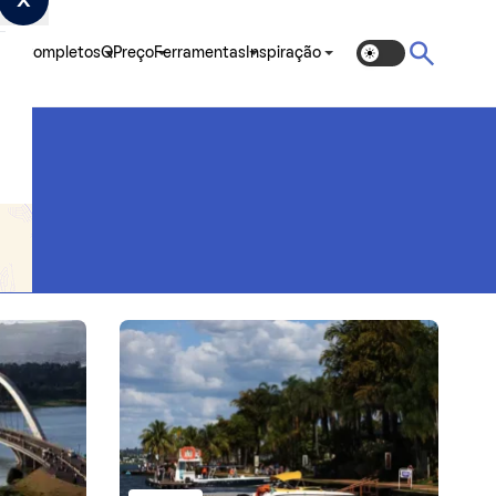
ias Completos
QPreço
Ferramentas
Inspiração