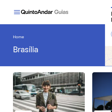
QuintoAndar Guias - Inspiração e tudo o que você
Home
Brasília