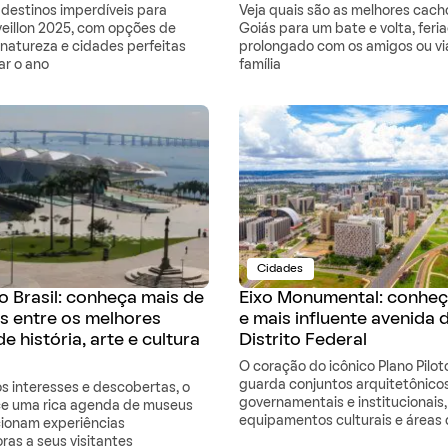
destinos imperdíveis para
Veja quais são as melhores cach
veillon 2025, com opções de
Goiás para um bate e volta, feri
, natureza e cidades perfeitas
prolongado com os amigos ou v
r o ano
família
Cidades
 Brasil: conheça mais de
Eixo Monumental: conheç
s entre os melhores
e mais influente avenida 
e história, arte e cultura
Distrito Federal
O coração do icônico Plano Piloto
guarda conjuntos arquitetônico
os interesses e descobertas, o
governamentais e institucionais,
ece uma rica agenda de museus
equipamentos culturais e áreas 
ionam experiências
ras a seus visitantes