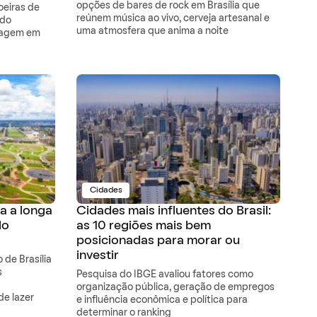
opções de bares de rock em Brasília que
oeiras de
reúnem música ao vivo, cerveja artesanal e
ado
uma atmosfera que anima a noite
iagem em
Cidades
a a longa
Cidades mais influentes do Brasil:
do
as 10 regiões mais bem
posicionadas para morar ou
investir
 de Brasília
s
Pesquisa do IBGE avaliou fatores como
organização pública, geração de empregos
de lazer
e influência econômica e política para
determinar o ranking