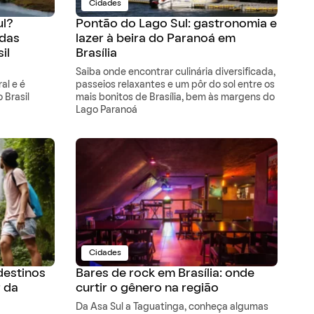
Cidades
ul?
Pontão do Lago Sul: gastronomia e
 das
lazer à beira do Paranoá em
il
Brasília
Saiba onde encontrar culinária diversificada,
al e é
passeios relaxantes e um pôr do sol entre os
 Brasil
mais bonitos de Brasília, bem às margens do
Lago Paranoá
Cidades
destinos
Bares de rock em Brasília: onde
r da
curtir o gênero na região
Da Asa Sul a Taguatinga, conheça algumas