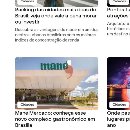
Cidades
Cidades
Ranking das cidades mais ricas do
Pontos tur
Brasil: veja onde vale a pena morar
atrações 
ou investir
Arquitetur
históricos e
Descubra as vantagens de morar em um dos
um destino ú
centros urbanos brasileiros com os maiores
índices de concentração de renda
Cidades
Cidades
Mané Mercado: conheça esse
Onde pass
novo complexo gastronômico em
lugares p
Brasília
ano