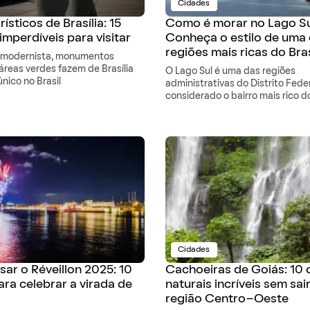
Cidades
ísticos de Brasília: 15
Como é morar no Lago S
imperdíveis para visitar
Conheça o estilo de uma
regiões mais ricas do Bras
a modernista, monumentos
 áreas verdes fazem de Brasília
O Lago Sul é uma das regiões
nico no Brasil
administrativas do Distrito Feder
considerado o bairro mais rico do
Cidades
ar o Réveillon 2025: 10
Cachoeiras de Goiás: 10 
ara celebrar a virada de
naturais incríveis sem sai
região Centro-Oeste