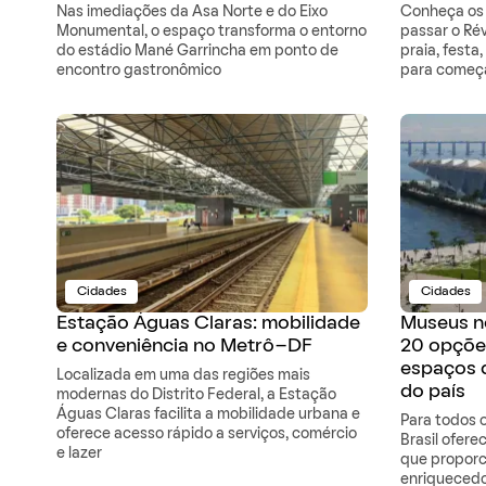
Nas imediações da Asa Norte e do Eixo
Conheça os 
Monumental, o espaço transforma o entorno
passar o Ré
do estádio Mané Garrincha em ponto de
praia, festa
encontro gastronômico
para começa
Cidades
Cidades
Estação Águas Claras: mobilidade
Museus no
e conveniência no Metrô-DF
20 opçõe
espaços d
Localizada em uma das regiões mais
do país
modernas do Distrito Federal, a Estação
Águas Claras facilita a mobilidade urbana e
Para todos 
oferece acesso rápido a serviços, comércio
Brasil ofer
e lazer
que proporc
enriquecedo