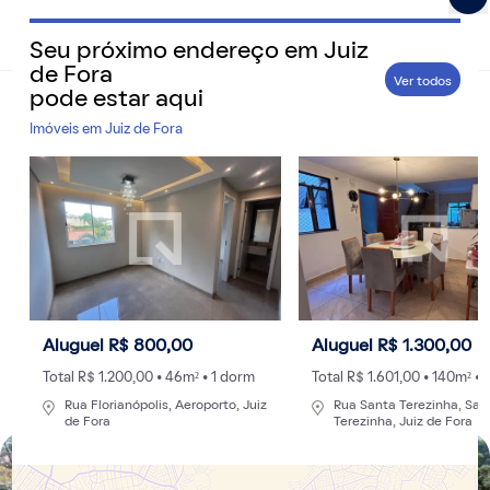
Seu próximo endereço em
Juiz
QuintoAndar Guias - Inspiração e tudo o que você prec
de Fora
Ver todos
pode estar aqui
Home
>
Cidades
Imóveis em
Juiz de Fora
O que fazer em Juiz de Fora: 14 atrações para
todos os gostos na cidade
Da tradição industrial aos parques urbanos, a maior
cidade da Zona da Mata reúne museus, áreas verdes,
vida noturna movimentada e passeios para diferentes
perfis de visitantes
Aluguel R$ 800,00
Aluguel R$ 1.300,00
Por
Redação
- 29/06/2026 às 23:47
Atualizado: 02/07/2026 às 10:32
Total R$ 1.200,00 • 46m² • 1 dorm
Total R$ 1.601,00 • 140m² •
Rua Florianópolis, Aeroporto, Juiz
Rua Santa Terezinha, San
de Fora
Terezinha, Juiz de Fora