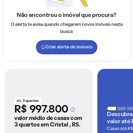
Não encontrou o imóvel que procura?
O alerta te avisa quando chegarem novos imóveis nesta
busca
Criar alerta de imóveis
3 quartos
R$ 997.800
A partir dos imóveis
Descubra
anunciados pelo
valor médio de casas com
valor até
QuintoAndar
3 quartos em Cristal , RS.
Casas até R$