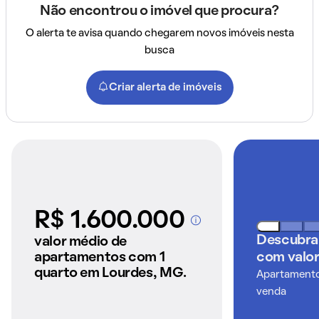
Não encontrou o imóvel que procura?
O alerta te avisa quando chegarem novos imóveis nesta
busca
Criar alerta de imóveis
R$ 1.600.000
A partir dos imóveis
anunciados pelo
Descubra
valor médio de
QuintoAndar
apartamentos com 1
com valor
quarto em Lourdes, MG.
Apartamentos
venda