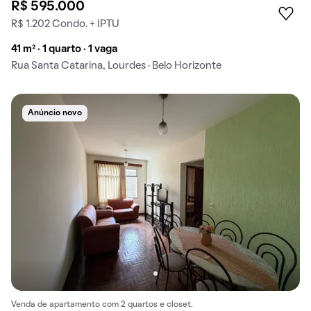
R$ 595.000
R$ 1.202 Condo. + IPTU
41 m² · 1 quarto · 1 vaga
Rua Santa Catarina, Lourdes · Belo Horizonte
Anúncio novo
Venda de apartamento com 2 quartos e closet.