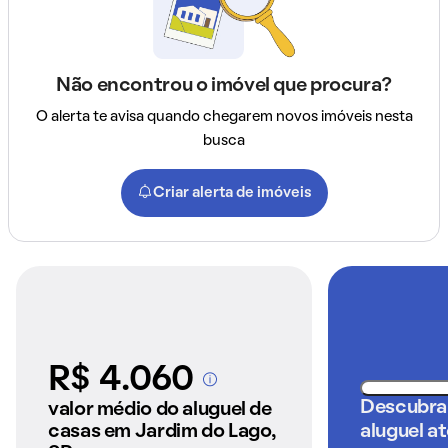
Não encontrou o imóvel que procura?
O alerta te avisa quando chegarem novos imóveis nesta
busca
Criar alerta de imóveis
R$ 4.060
A partir dos imóveis
anunciados pelo
Descubra
valor médio do aluguel de
QuintoAndar
casas em Jardim do Lago,
aluguel a