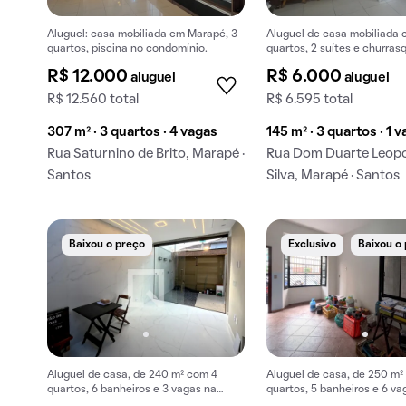
Aluguel: casa mobiliada em Marapé, 3
Aluguel de casa mobiliada 
quartos, piscina no condomínio.
quartos, 2 suítes e churras
condomínio. Aceitam-se an
R$ 12.000
R$ 6.000
aluguel
aluguel
R$ 12.560 total
R$ 6.595 total
307 m² · 3 quartos · 4 vagas
145 m² · 3 quartos · 1 
Rua Saturnino de Brito, Marapé ·
Rua Dom Duarte Leopo
Santos
Silva, Marapé · Santos
Baixou o preço
Exclusivo
Baixou o
Aluguel de casa, de 240 m² com 4
Aluguel de casa, de 250 m²
quartos, 6 banheiros e 3 vagas na
quartos, 5 banheiros e 6 va
garagem em Campo Grande.
garagem em Gonzaga.