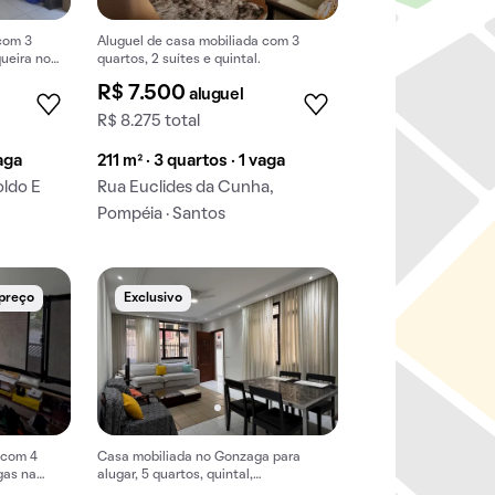
com 3
Aluguel de casa mobiliada com 3
queira no
quartos, 2 suítes e quintal.
imais.
R$ 7.500
aluguel
R$ 8.275 total
vaga
211 m² · 3 quartos · 1 vaga
ldo E
Rua Euclides da Cunha,
Pompéia · Santos
 preço
Exclusivo
 com 4
Casa mobiliada no Gonzaga para
gas na
alugar, 5 quartos, quintal,
churrasqueira, aceita pets.