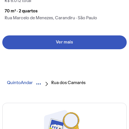
R$ 6.012 total
70 m² · 2 quartos
Rua Marcelo de Menezes, Carandiru · São Paulo
Ver mais
QuintoAndar
Rua dos Camarés