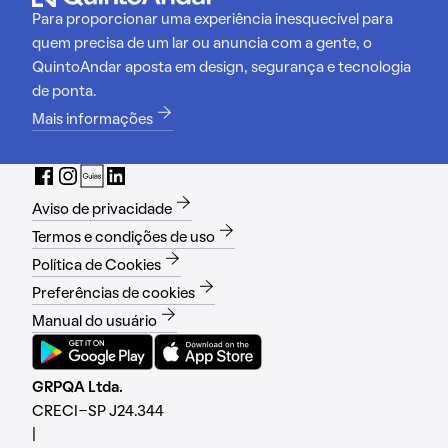
Para proporcionar uma experiência inesquecível para
quem precisa de um lar ou anuncia com a gente, o
QuintoAndar aposta em design, segurança e tecnologia
de ponta.
Mais informações
Aviso de privacidade
Termos e condições de uso
Política de Cookies
Preferências de cookies
Manual do usuário
GRPQA Ltda.
CRECI-SP J24.344
|