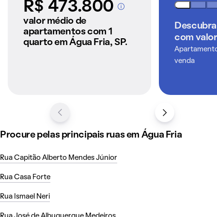
R$ 473.800
A partir dos imóveis
anunciados pelo
valor médio de
Descubra
QuintoAndar
apartamentos com 1
com valor
quarto em Água Fria, SP.
Apartamentos
venda
Procure pelas principais ruas em Água Fria
Rua Capitão Alberto Mendes Júnior
Rua Casa Forte
Rua Ismael Neri
Rua José de Albuquerque Medeiros