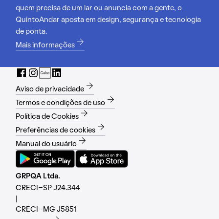
quem precisa de um lar ou anuncia com a gente, o
QuintoAndar aposta em design, segurança e tecnologia
de ponta.
Mais informações
Aviso de privacidade
Termos e condições de uso
Política de Cookies
Preferências de cookies
Manual do usuário
GRPQA Ltda.
CRECI-SP J24.344
|
CRECI-MG J5851