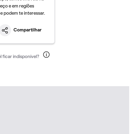
eço e em regiões
ue podem te interessar.
Compartilhar
 ficar indisponível?