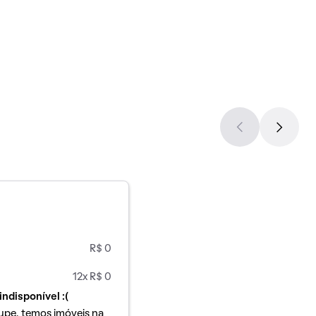
R$ 0
12x R$ 0
indisponível :(
upe, temos imóveis na