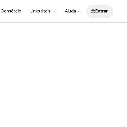
Consórcio
Links úteis
Ajuda
Entrar