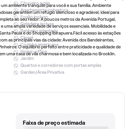
Chuveiro a gás
 um ambiente tranquilo para você e sua família. Ambiente
Apartamento cobertura
ondosas garantem um refúgio silencioso e agradável, ideal para
Fogão incluso
completa ao seu redor: A poucos metros da Avenida Portugal,
Geladeira inclusa
e uma ampla variedade de serviços essenciais. Mobilidade e
Banheiro adaptado
anta Paula e do Shopping Ibirapuera.Fácil acesso às estações
Closet
m as principais vias da cidade: Avenida dos Bandeirantes,
Cozinha americana
nheiros. O equilíbrio perfeito entre praticidade e qualidade de
Home-office
em uma casa de vila charmosa e bem localizada no Brooklin.
Jardim
Quartos e corredores com portas amplas
Garden/Área Privativa
Faixa de preço estimada