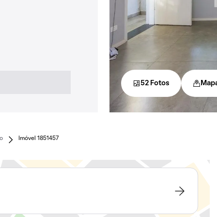
52 Fotos
Map
o
Imóvel 1851457