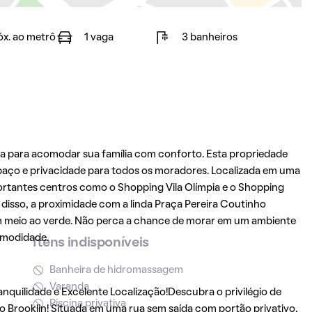
óx. ao metrô
1 vaga
3 banheiros
a para acomodar sua família com conforto. Esta propriedade
paço e privacidade para todos os moradores. Localizada em uma
portantes centros como o Shopping Vila Olímpia e o Shopping
 disso, a proximidade com a linda Praça Pereira Coutinho
m meio ao verde. Não perca a chance de morar em um ambiente
omodidade.
Itens indisponíveis
Banheira de hidromassagem
Varanda
nquilidade e Excelente Localização!Descubra o privilégio de
Piscina privativa
o Brooklin! Situada em uma rua sem saída com portão privativo,