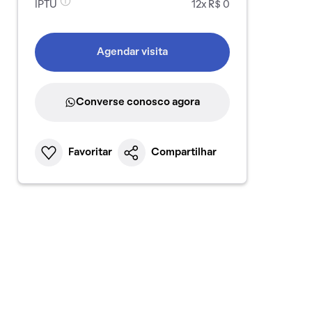
IPTU
12x R$ 0
Agendar visita
Converse conosco agora
Favoritar
Compartilhar