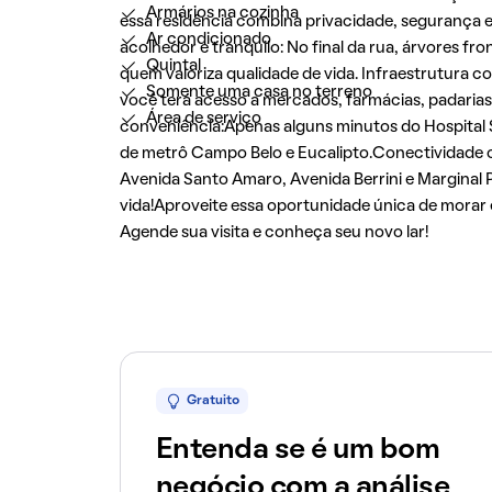
Armários na cozinha
essa residência combina privacidade, segurança e
Ar condicionado
acolhedor e tranquilo: No final da rua, árvores fr
Quintal
quem valoriza qualidade de vida. Infraestrutura 
Somente uma casa no terreno
você terá acesso a mercados, farmácias, padarias 
Área de serviço
conveniência:Apenas alguns minutos do Hospital S
de metrô Campo Belo e Eucalipto.Conectividade co
Avenida Santo Amaro, Avenida Berrini e Marginal Pi
vida!Aproveite essa oportunidade única de morar 
Agende sua visita e conheça seu novo lar!
Gratuito
Entenda se é um bom
negócio com a análise