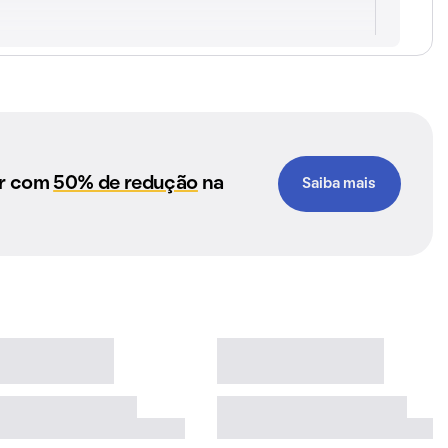
ar com
50% de redução
na
Saiba mais