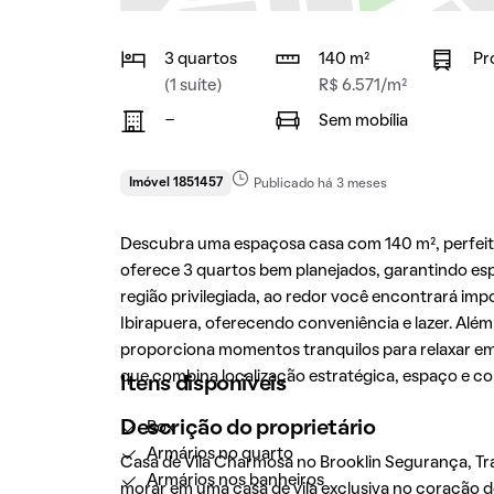
3 quartos
140 m²
Pr
(1 suíte)
R$ 6.571/m²
-
Sem mobília
Imóvel 1851457
Publicado há 3 meses
Descubra uma espaçosa casa com 140 m², perfeit
oferece 3 quartos bem planejados, garantindo es
região privilegiada, ao redor você encontrará im
Ibirapuera, oferecendo conveniência e lazer. Além
proporciona momentos tranquilos para relaxar e
que combina localização estratégica, espaço e c
Itens disponíveis
Descrição do proprietário
Box
Armários no quarto
Casa de Vila Charmosa no Brooklin Segurança, Tra
Armários nos banheiros
morar em uma casa de vila exclusiva no coração d