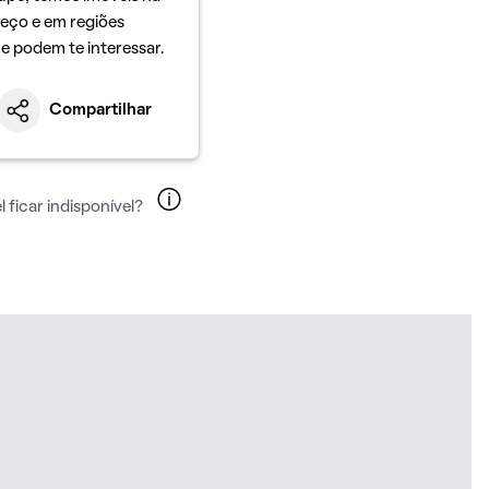
eço e em regiões
ue podem te interessar.
Compartilhar
 ficar indisponível?