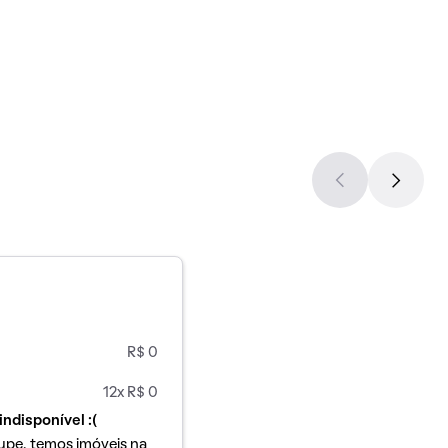
R$ 0
12x R$ 0
indisponível :(
upe, temos imóveis na