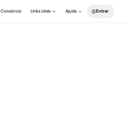
Consórcio
Links úteis
Ajuda
Entrar