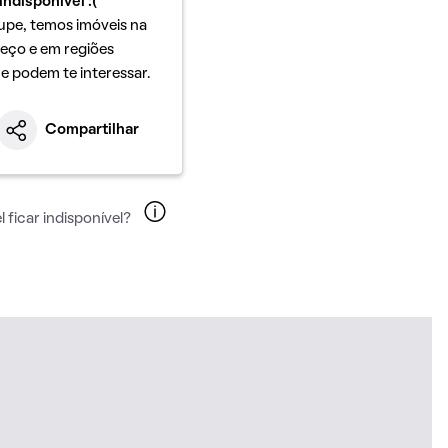
indisponível :(
upe, temos imóveis na
eço e em regiões
ue podem te interessar.
Compartilhar
 ficar indisponível?