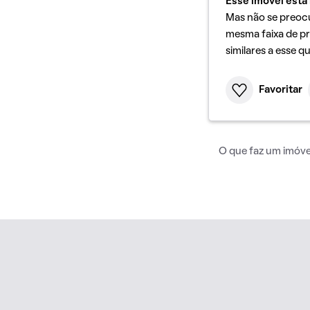
Esse imóvel está 
Mas não se preoc
mesma faixa de pr
similares a esse q
Favoritar
O que faz um imóvel