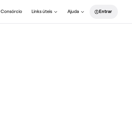
Consórcio
Links úteis
Ajuda
Entrar