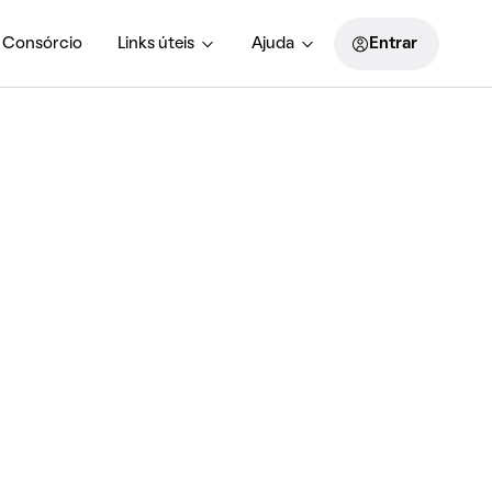
Consórcio
Links úteis
Ajuda
Entrar