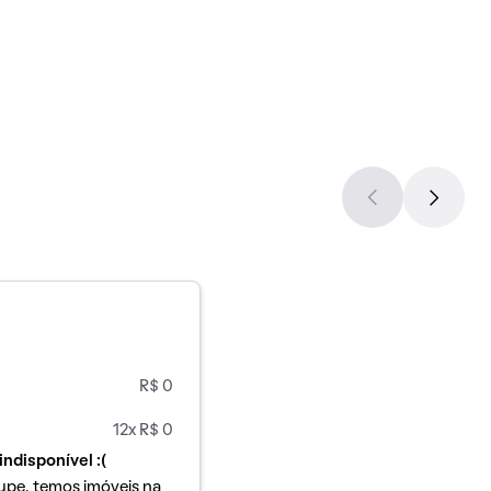
R$ 0
12x R$ 0
indisponível :(
upe, temos imóveis na