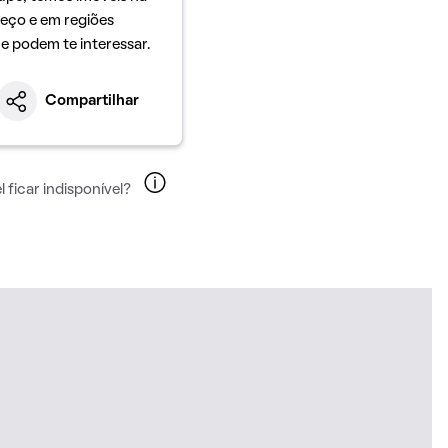
eço e em regiões
ue podem te interessar.
Compartilhar
 ficar indisponível?