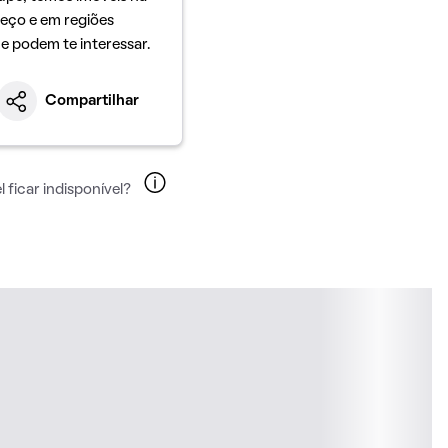
eço e em regiões
ue podem te interessar.
Compartilhar
 ficar indisponível?