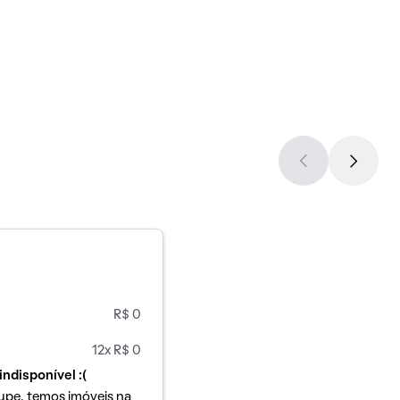
R$ 0
12x R$ 0
indisponível :(
upe, temos imóveis na