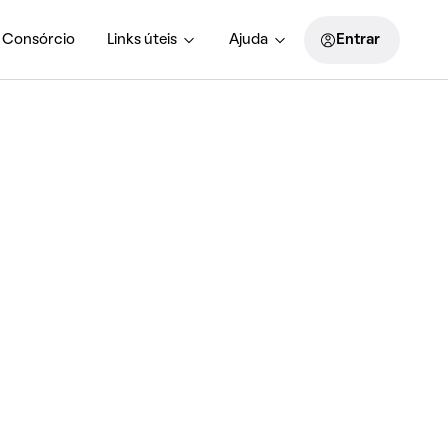
Consórcio
Links úteis
Ajuda
Entrar