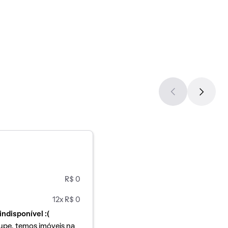
R$ 0
12x R$ 0
indisponível :(
upe, temos imóveis na