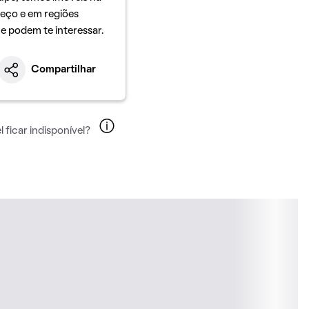
eço e em regiões
ue podem te interessar.
Compartilhar
 ficar indisponível?