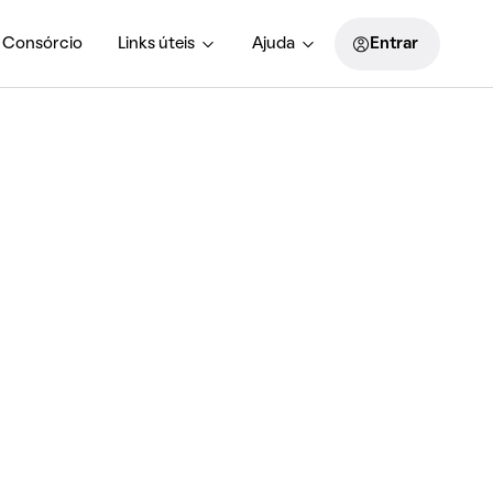
Consórcio
Links úteis
Ajuda
Entrar