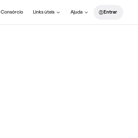
Consórcio
Links úteis
Ajuda
Entrar