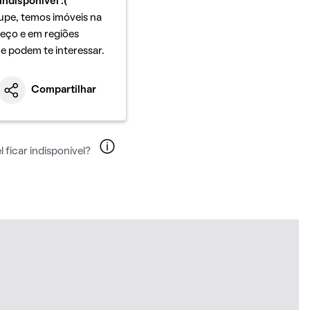
indisponível :(
upe, temos imóveis na
eço e em regiões
ue podem te interessar.
Compartilhar
 ficar indisponível?