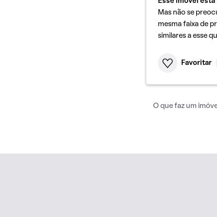
Esse imóvel está 
Mas não se preoc
mesma faixa de pr
similares a esse q
Favoritar
O que faz um imóvel