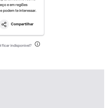
eço e em regiões
ue podem te interessar.
Compartilhar
 ficar indisponível?