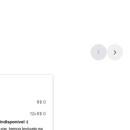
R$ 0
12x R$ 0
indisponível :(
upe, temos imóveis na