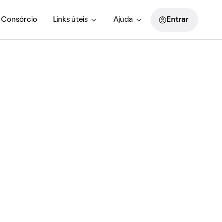
Consórcio
Links úteis
Ajuda
Entrar