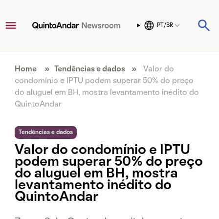
PT/BR
Home
»
Tendências e dados
»
Valor do
condomínio e IPTU podem superar 50% do preço
do aluguel em BH, mostra levantamento inédito do
QuintoAndar
Tendências e dados
Valor do condomínio e IPTU
podem superar 50% do preço
do aluguel em BH, mostra
levantamento inédito do
QuintoAndar