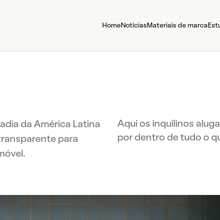
Home
Notícias
Materiais de marca
Est
Aqui os inquilinos alu
adia da América Latina
por dentro de tudo o q
 transparente para
móvel.