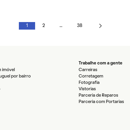
1
2
…
38
Trabalhe com a gente
 imóvel
Carreiras
luguel por bairro
Corretagem
Fotografia
b
Vistorias
Parceria de Reparos
Parceria com Portarias