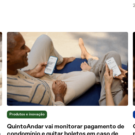
Produtos e inovação
QuintoAndar vai monitorar pagamento de
o
condomínio e quitar boletos em caso de