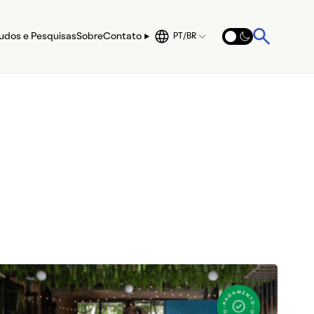
udos e Pesquisas
Sobre
Contato
PT/BR