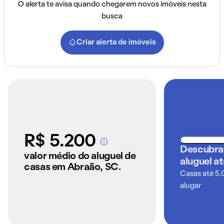
O alerta te avisa quando chegarem novos imóveis nesta
busca
Criar alerta de imóveis
R$ 5.200
A partir dos imóveis
Descubra
anunciados pelo
valor médio do aluguel de
aluguel a
QuintoAndar
casas em Abraão, SC.
Casas até 5.
alugar