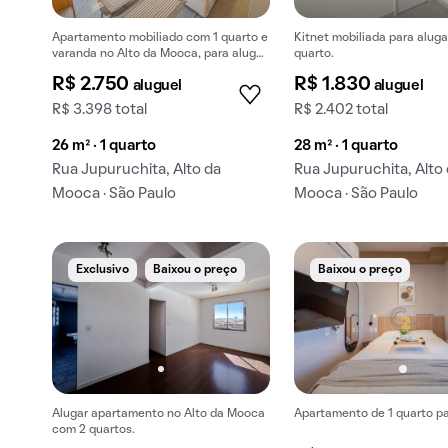
Apartamento mobiliado com 1 quarto e
Kitnet mobiliada para aluga
varanda no Alto da Mooca, para alugar.
quarto.
Aceitam-se animais de estimação.
R$ 2.750
R$ 1.830
aluguel
aluguel
R$ 3.398 total
R$ 2.402 total
26 m² · 1 quarto
28 m² · 1 quarto
Rua Jupuruchita, Alto da
Rua Jupuruchita, Alto
Mooca · São Paulo
Mooca · São Paulo
Exclusivo
Baixou o preço
Baixou o preço
Alugar apartamento no Alto da Mooca
Apartamento de 1 quarto pa
com 2 quartos.