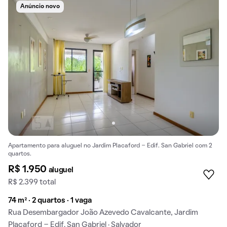
Anúncio novo
Apartamento para aluguel no Jardim Placaford - Edif. San Gabriel com 2
quartos.
R$ 1.950
aluguel
R$ 2.399 total
74 m² · 2 quartos · 1 vaga
Rua Desembargador João Azevedo Cavalcante, Jardim
Placaford - Edif. San Gabriel · Salvador