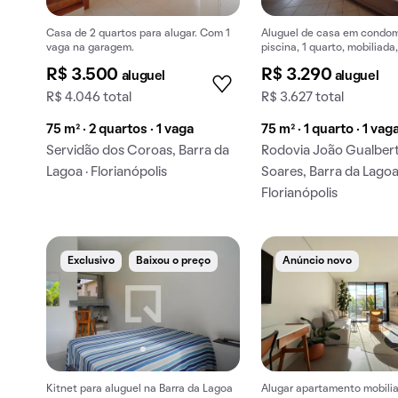
Casa de 2 quartos para alugar. Com 1
Aluguel de casa em condo
vaga na garagem.
piscina, 1 quarto, mobiliada
pets.
R$ 3.500
R$ 3.290
aluguel
aluguel
R$ 4.046 total
R$ 3.627 total
75 m² · 2 quartos · 1 vaga
75 m² · 1 quarto · 1 vag
Servidão dos Coroas, Barra da
Rodovia João Gualber
Lagoa · Florianópolis
Soares, Barra da Lagoa
Florianópolis
Exclusivo
Baixou o preço
Anúncio novo
Kitnet para aluguel na Barra da Lagoa
Alugar apartamento mobili