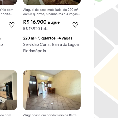
mínio com
Aluguel de casa mobiliada, de 220 m²
, aceita
com 5 quartos, 5 banheiros e 4 vagas
na garagem em Barra da Lagoa.
R$ 16.900
aluguel
R$ 17.920 total
a
220 m² · 5 quartos · 4 vagas
to
Servidao Canal, Barra da Lagoa ·
 ·
Florianópolis
ado com
Alugar casa em condomínio na Barra