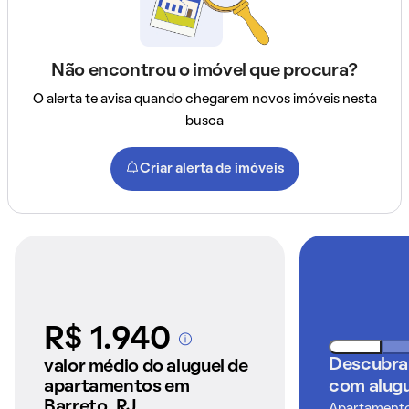
Não encontrou o imóvel que procura?
O alerta te avisa quando chegarem novos imóveis nesta
busca
Criar alerta de imóveis
R$ 1.940
A partir dos imóveis
anunciados pelo
Descubra
valor médio do aluguel de
QuintoAndar
apartamentos em
com alugu
Barreto, RJ.
Apartamentos