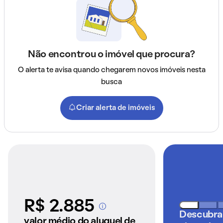
Não encontrou o imóvel que procura?
O alerta te avisa quando chegarem novos imóveis nesta
busca
Criar alerta de imóveis
R$ 2.885
A partir dos imóveis
Descubra
anunciados pelo
valor médio do aluguel de