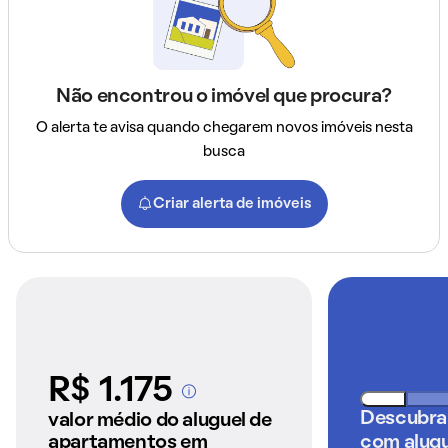
Não encontrou o imóvel que procura?
O alerta te avisa quando chegarem novos imóveis nesta
busca
Criar alerta de imóveis
R$ 1.175
A partir dos imóveis
anunciados pelo
Descubra
valor médio do aluguel de
QuintoAndar
apartamentos em
com alugu