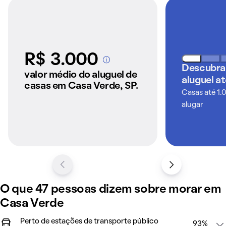
R$ 3.000
A partir dos imóveis
Descubra
anunciados pelo
valor médio do aluguel de
aluguel a
QuintoAndar
casas em Casa Verde, SP.
Casas até 1.
alugar
O que 47 pessoas dizem sobre morar em
Casa Verde
Perto de estações de transporte público
93%