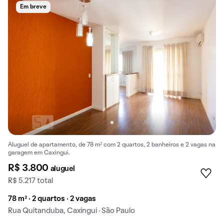
Em breve
Aluguel de apartamento, de 78 m² com 2 quartos, 2 banheiros e 2 vagas na
garagem em Caxingui.
R$ 3.800
aluguel
R$ 5.217 total
78 m² · 2 quartos · 2 vagas
Rua Quitanduba, Caxingui · São Paulo