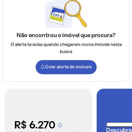
Não encontrou o imóvel que procura?
O alerta te avisa quando chegarem novos imóveis nesta
busca
Criar alerta de imóveis
R$ 6.270
A partir dos imóveis
Descubra