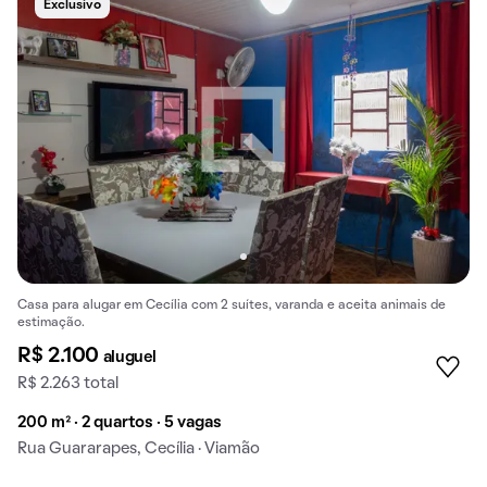
Exclusivo
Casa para alugar em Cecília com 2 suítes, varanda e aceita animais de
estimação.
R$ 2.100
aluguel
R$ 2.263 total
200 m² · 2 quartos · 5 vagas
Rua Guararapes, Cecília · Viamão