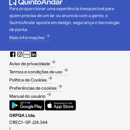
Para proporcionar uma experiência inesquecível para
quem precisa de um lar ou anuncia com a gente, o
QuintoAndar aposta em design, segurança e tecnologia
de ponta.
Mais informações
Aviso de privacidade
Termos e condições de uso
Política de Cookies
Preferências de cookies
Manual do usuário
GRPQA Ltda.
CRECI-SP J24.344
|