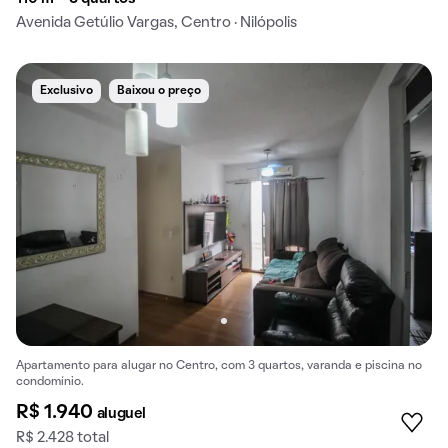
Avenida Getúlio Vargas, Centro · Nilópolis
Exclusivo
Baixou o preço
Apartamento para alugar no Centro, com 3 quartos, varanda e piscina no
condomínio.
R$ 1.940
aluguel
R$ 2.428 total