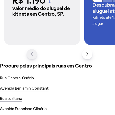
R$ 1.190
A partir dos imóveis
Descubra
anunciados pelo
valor médio do aluguel de
aluguel a
QuintoAndar
kitnets em Centro, SP.
Kitnets até 1
alugar
Procure pelas principais ruas em Centro
Rua General Osório
Avenida Benjamin Constant
Rua Luzitana
Avenida Francisco Glicério