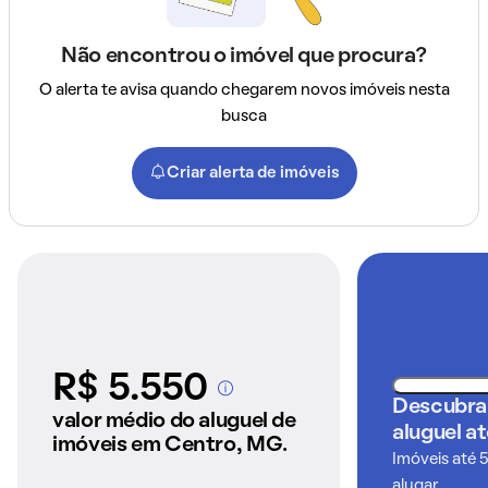
Não encontrou o imóvel que procura?
O alerta te avisa quando chegarem novos imóveis nesta
busca
Criar alerta de imóveis
R$ 5.550
A partir dos imóveis
Descubra
anunciados pelo
valor médio do aluguel de
aluguel a
QuintoAndar
imóveis em Centro, MG.
Imóveis até 
alugar