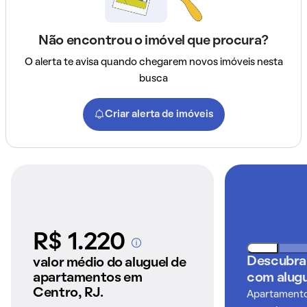
Não encontrou o imóvel que procura?
O alerta te avisa quando chegarem novos imóveis nesta
busca
Criar alerta de imóveis
R$ 1.220
A partir dos imóveis
anunciados pelo
Descubra
valor médio do aluguel de
QuintoAndar
apartamentos em
com alugu
Centro, RJ.
Apartamentos