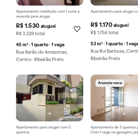
Apartamento mobiliado com 1 suíte e
Apartamento para alugar co
varanda para alugar.
R$ 1.170
aluguel
R$ 1.530
aluguel
R$ 1.756 total
R$ 3.228 total
53 m² · 1 quarto · 1 vag
45 m² · 1 quarto · 1 vaga
Rua Rui Barbosa, Centr
Rua Barão do Amazonas,
Ribeirão Preto
Centro · Ribeirão Preto
Anúncio novo
Apartamento para alugar com 3
Apartamento de 3 quartos p
quartos.
Com 1 vaga na garagem, pis
churrasqueira.