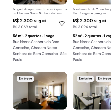
Aluguel de apartamento com 2 quartos
Apartamento de 2 quartos p
na Chácara Nossa Senhora do Bom
Com 1 vaga na garagem.
Conselho, pet-friendly, churrasqueira
R$ 2.300
R$ 2.300
aluguel
aluguel
e academia.
R$ 3.069 total
R$ 3.094 total
56 m² · 2 quartos · 1 vaga
52 m² · 2 quartos · 1 va
Rua Nossa Senhora do Bom
Rua Nossa Senhora d
Conselho, Chacara Nossa
Conselho, Chacara N
Senhora do Bom Conselho · São
Senhora do Bom Conse
Paulo
Paulo
Em breve
Exclusivo
Em brev