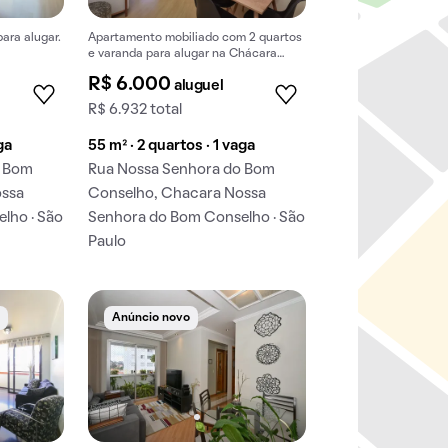
ara alugar.
Apartamento mobiliado com 2 quartos
e varanda para alugar na Chácara
Nossa Senhora do Bom Conselho.
R$ 6.000
aluguel
R$ 6.932 total
ga
55 m² · 2 quartos · 1 vaga
o Bom
Rua Nossa Senhora do Bom
ossa
Conselho, Chacara Nossa
lho · São
Senhora do Bom Conselho · São
Paulo
e
Anúncio novo