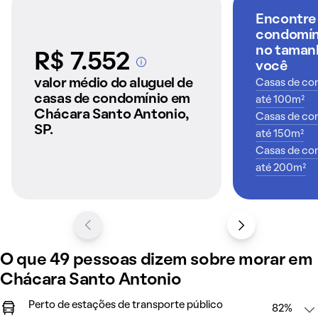
Encontre
condomíni
no tamanh
R$ 7.552
você
A partir dos imóveis
anunciados pelo
valor médio do aluguel de
Casas de con
QuintoAndar
casas de condomínio em
até 100m²
Chácara Santo Antonio,
Casas de con
SP.
até 150m²
Casas de con
até 200m²
O que 49 pessoas dizem sobre morar em
Chácara Santo Antonio
Perto de estações de transporte público
82%