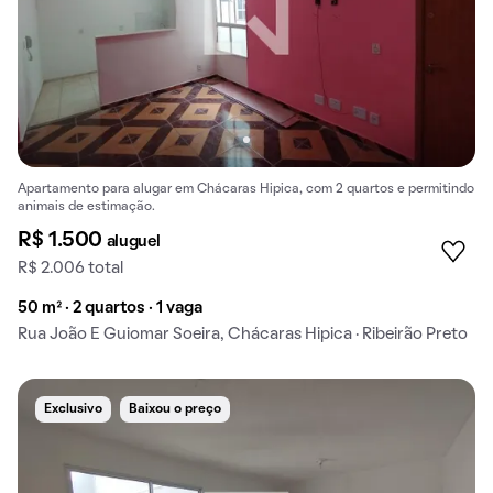
Apartamento para alugar em Chácaras Hipica, com 2 quartos e permitindo
animais de estimação.
R$ 1.500
aluguel
R$ 2.006 total
50 m² · 2 quartos · 1 vaga
Rua João E Guiomar Soeira, Chácaras Hipica · Ribeirão Preto
Exclusivo
Baixou o preço