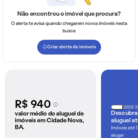
Não encontrou o imóvel que procura?
O alerta te avisa quando chegarem novos imóveis nesta
busca
Criar alerta de imóveis
R$ 940
A partir dos imóveis
anunciados pelo
Descubra
valor médio do aluguel de
QuintoAndar
imóveis em Cidade Nova,
aluguel a
BA.
Imóveis até 1
alugar