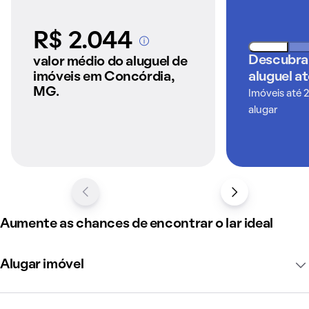
R$ 2.044
A partir dos imóveis
anunciados pelo
Descubra
valor médio do aluguel de
QuintoAndar
imóveis em Concórdia,
aluguel a
MG.
Imóveis até 
alugar
Aumente as chances de encontrar o lar ideal
Alugar imóvel