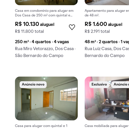
Casa em condomínio para alugar em
Apartamento para alugar 
Dos Casa de 250 m² com quintal e
de 48 m².
closet.
R$ 10.130
R$ 1.600
aluguel
aluguel
R$ 11.800 total
R$ 2.191 total
250 m² · 4 quartos · 4 vagas
48 m² · 2 quartos · 1 v
Rua Miro Vetorazzo, Dos Casa ·
Rua Luiz Casa, Dos Cas
São Bernardo do Campo
Bernardo do Campo
Anúncio novo
Exclusivo
Anúncio 
Casa para alugar com quintal e 1
Casa mobiliada para alugar