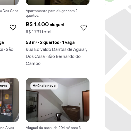
em Dos Casa
Apartamento para alugar com 2
quartos.
R$ 1.400
aluguel
R$ 1.791 total
aga
58 m² · 2 quartos · 1 vaga
a · São
Rua Edivaldo Dantas de Aguiar,
Dos Casa · São Bernardo do
Campo
novo
Anúncio novo
 no Alves
Aluguel de casa, de 204 m² com 3