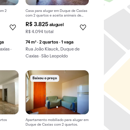
om 2
Casa para alugar em Duque de Caxias
com 2 quartos e aceita animais de
estimação.
R$ 3.825
aluguel
R$ 4.094 total
aga
74 m² · 2 quartos · 1 vaga
xias ·
Rua João Klauck, Duque de
Caxias · São Leopoldo
Baixou o preço
artos
Apartamento mobiliado para alugar em
Duque de Caxias com 2 quartos.