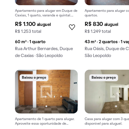
Apartamento para alugar em Duque de
Apartamento para alugar c
Caxias, 1 quarto, varanda e quintal.
quartos.
Aceitam-se animais.
R$ 1.100
R$ 830
aluguel
aluguel
R$ 1.253 total
R$ 1.249 total
60 m² · 1 quarto
43 m² · 2 quartos · 1 v
Rua Arthur Bernardes, Duque
Rua Oásis, Duque de Ca
de Caxias · São Leopoldo
São Leopoldo
Baixou o preço
Baixou o preço
Apartamento de 1 quarto para alugar.
Casa para alugar com 3 qu
Aproveite essa oportunidade de
disponível para aluguel.
aluguel.