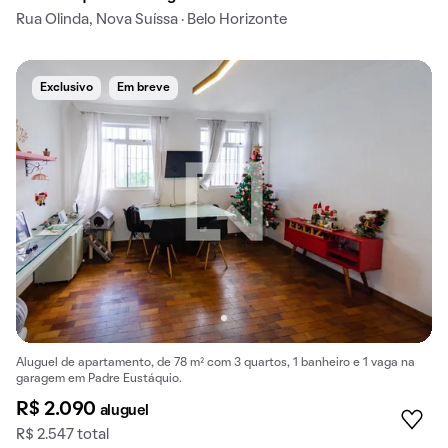
Rua Olinda, Nova Suíssa · Belo Horizonte
Exclusivo
Em breve
Aluguel de apartamento, de 78 m² com 3 quartos, 1 banheiro e 1 vaga na
garagem em Padre Eustáquio.
R$ 2.090
aluguel
R$ 2.547 total