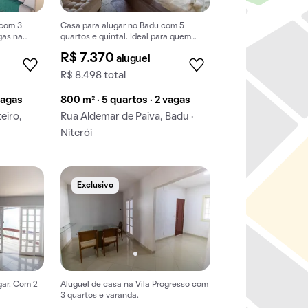
 com 3
Casa para alugar no Badu com 5
gas na
quartos e quintal. Ideal para quem
busca conforto e espaço.
R$ 7.370
aluguel
R$ 8.498 total
vagas
800 m² · 5 quartos · 2 vagas
eiro,
Rua Aldemar de Paiva, Badu ·
Niterói
Exclusivo
gar. Com 2
Aluguel de casa na Vila Progresso com
3 quartos e varanda.