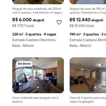
Aluguel de casa mobiliada, de 228 m²
Aluguel de casa, de 740 m²
com 5 quartos, 4 banheiros e 4 vagas
quartos, 4 banheiros e 3 va
na garagem em Badu.
garagem em Badu.
R$ 6.000
R$ 12.440
aluguel
aluguel
R$ 7.757 total
R$ 15.020 total
228 m² · 5 quartos · 4 vagas
740 m² · 3 quartos · 3 
Estrada Caetano Monteiro,
Estrada Caetano Mont
Badu · Niterói
Badu · Niterói
Em breve
Casa mobiliada para aluguel com 2
Casa de 3 quartos para alu
quartos.
vagas na garagem.