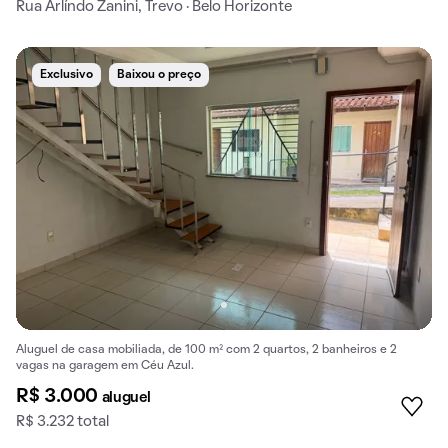
Rua Arlíndo Zanini, Trevo · Belo Horizonte
Exclusivo
Baixou o preço
Aluguel de casa mobiliada, de 100 m² com 2 quartos, 2 banheiros e 2
vagas na garagem em Céu Azul.
R$ 3.000
aluguel
R$ 3.232 total