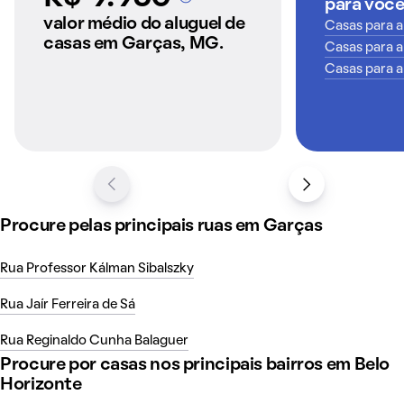
para voc
A partir dos imóveis
anunciados pelo
valor médio do aluguel de
Casas para a
QuintoAndar
casas em Garças, MG.
Casas para a
Casas para a
Procure pelas principais ruas em Garças
Rua Professor Kálman Sibalszky
Rua Jaír Ferreira de Sá
Rua Reginaldo Cunha Balaguer
Procure por casas nos principais bairros em Belo
Horizonte