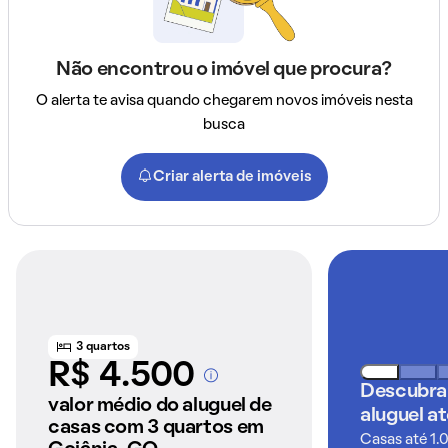
Não encontrou o imóvel que procura?
O alerta te avisa quando chegarem novos imóveis nesta
busca
Criar alerta de imóveis
3 quartos
R$ 4.500
A partir dos imóveis
Descubra
anunciados pelo
valor médio do aluguel de
aluguel a
QuintoAndar
casas com 3 quartos em
Casas até 1.