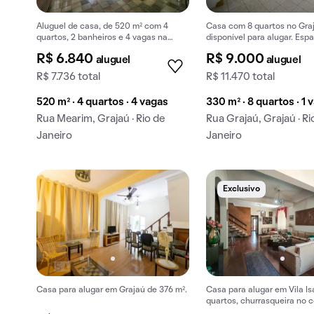
Aluguel de casa, de 520 m² com 4
Casa com 8 quartos no Gra
quartos, 2 banheiros e 4 vagas na
disponível para alugar. Es
garagem em Grajaú.
localizada, ideal para você.
R$ 6.840
R$ 9.000
aluguel
aluguel
R$ 7.736 total
R$ 11.470 total
520 m² · 4 quartos · 4 vagas
330 m² · 8 quartos · 1 
Rua Mearim, Grajaú · Rio de
Rua Grajaú, Grajaú · Ri
Janeiro
Janeiro
Exclusivo
Casa para alugar em Grajaú de 376 m².
Casa para alugar em Vila Is
quartos, churrasqueira no 