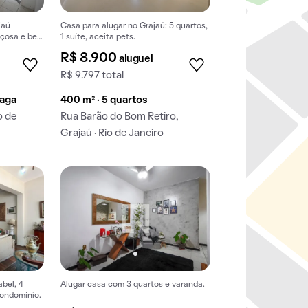
jaú
Casa para alugar no Grajaú: 5 quartos,
paçosa e bem
1 suíte, aceita pets.
R$ 8.900
aluguel
R$ 9.797 total
vaga
400 m² · 5 quartos
o de
Rua Barão do Bom Retiro,
Grajaú · Rio de Janeiro
abel, 4
Alugar casa com 3 quartos e varanda.
condomínio.